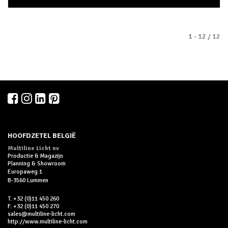
1 - 12 / 12
HOOFDZETEL BELGIË
Multiline Licht nv
Productie & Magazijn
Planning & Showroom
Europaweg 1
B-3560 Lummen
T. +32 (0)11 450 260
F. +32 (0)11 450 270
sales@multiline-licht.com
http://www.multiline-licht.com