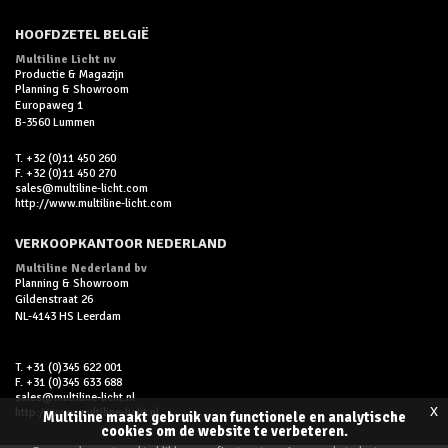
HOOFDZETEL BELGIË
Multiline Licht nv
Productie & Magazijn
Planning & Showroom
Europaweg 1
B-3560 Lummen
T. +32 (0)11 450 260
F. +32 (0)11 450 270
sales@multiline-licht.com
http://www.multiline-licht.com
VERKOOPKANTOOR NEDERLAND
Multiline Nederland bv
Planning & Showroom
Gildenstraat 26
NL-4143 HS Leerdam
T. +31 (0)345 622 001
F. +31 (0)345 633 688
sales@multiline-licht.nl
x
http://www.multiline-licht.nl
Multiline maakt gebruik van functionele en analytische
cookies om de website te verbeteren.