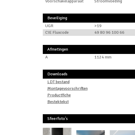
Voorschakelapparaat
Stroomvoeding
Beveiliging
UGR
>19
CIE Fluxcode
49 80 96 100 66
Afmetingen
A
1124 mm
Downloads
LDT bestand
Montagevoorschriften
Productfiche
Bestektekst
Sfeerfoto's