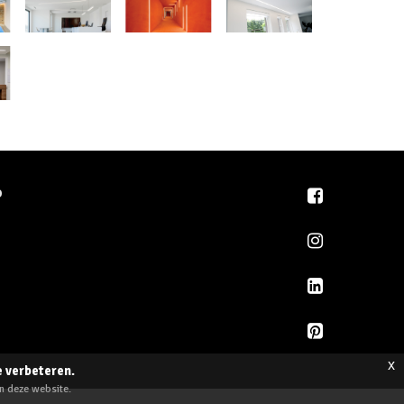
D
x
e verbeteren.
an deze website.