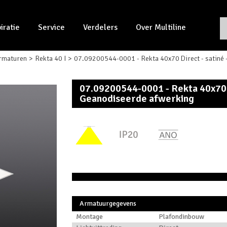
piratie
Service
Verdelers
Over Multiline
rmaturen
Rekta 40 I
07.09200544-0001 - Rekta 40x70 Direct - satiné
07.09200544-0001 - Rekta 40x70 
Geanodiseerde afwerking
Armatuurgegevens
Montage
Plafondinbouw