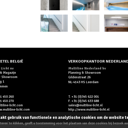
ETEL BELGIË
VERKOOPKANTOOR NEDERLAN
 Licht nv
Multiline Nederland bv
 & Magazijn
Planning & Showroom
 & Showroom
Gildenstraat 26
g 1
NL-4143 HS Leerdam
ummen
11 450 260
T. +31 (0)345 622 001
11 450 270
F. +31 (0)345 633 688
iline-licht.com
sales@multiline-licht.nl
.multiline-licht.com
http://www.multiline-licht.nl
akt gebruik van functionele en analytische cookies om de website t
eren' te klikken, geeft u toestemming voor het plaatsen van deze cookies bij bezoek a