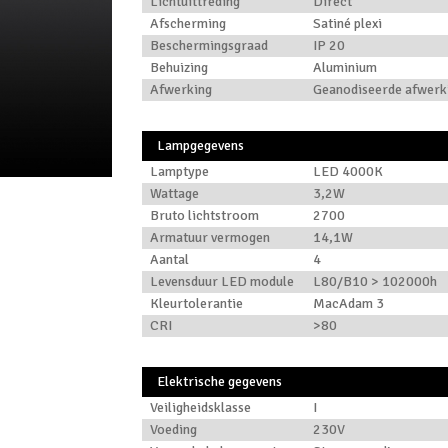
Lichtuittreding
Direct
Afscherming
Satiné plexi
Beschermingsgraad
IP 20
Behuizing
Aluminium
Afwerking
Geanodiseerde afwerk
Lampgegevens
Lamptype
LED 4000K
Wattage
3,2W
Bruto lichtstroom
2700
Armatuur vermogen
14,1W
Aantal
4
Levensduur LED module
L80/B10 > 102000h
Kleurtolerantie
MacAdam 3
CRI
>80
Elektrische gegevens
Veiligheidsklasse
I
Voeding
230V