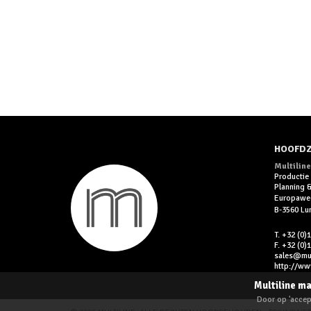
HOOFDZ
Multiline
Productie
Planning
Europawe
B-3560 L
T. +32 (0)
F. +32 (0)
sales@mult
http://www
Multiline ma
Door op 'accept