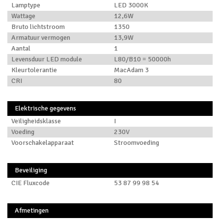
Lamptype
LED 3000K
Wattage
12,6W
Bruto lichtstroom
1350
Armatuur vermogen
13,9W
Aantal
1
Levensduur LED module
L80/B10 = 50000h
Kleurtolerantie
MacAdam 3
CRI
80
Elektrische gegevens
Veiligheidsklasse
I
Voeding
230V
Voorschakelapparaat
Stroomvoeding
Beveiliging
CIE Fluxcode
53 87 99 98 54
Afmetingen