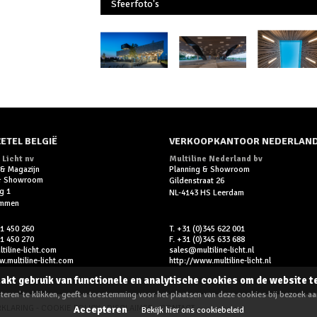
Sfeerfoto's
ETEL BELGIË
VERKOOPKANTOOR NEDERLAN
 Licht nv
Multiline Nederland bv
 & Magazijn
Planning & Showroom
 & Showroom
Gildenstraat 26
g 1
NL-4143 HS Leerdam
ummen
11 450 260
T. +31 (0)345 622 001
11 450 270
F. +31 (0)345 633 688
iline-licht.com
sales@multiline-licht.nl
.multiline-licht.com
http://www.multiline-licht.nl
akt gebruik van functionele en analytische cookies om de website t
eren' te klikken, geeft u toestemming voor het plaatsen van deze cookies bij bezoek a
RKLARING
-
COOKIE POLICY
-
DISCLAIMER
-
CONTACT
Accepteren
Bekijk hier ons cookiebeleid