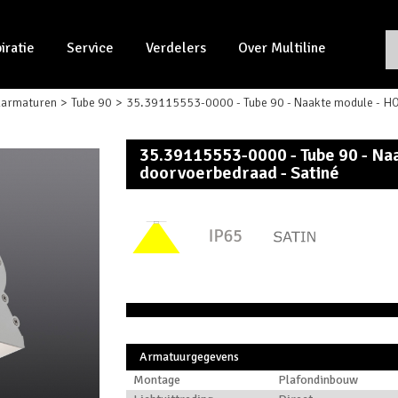
piratie
Service
Verdelers
Over Multiline
darmaturen
Tube 90
35.39115553-0000 - Tube 90 - Naakte module - HO
35.39115553-0000 - Tube 90 - Na
doorvoerbedraad - Satiné
Armatuurgegevens
Montage
Plafondinbouw