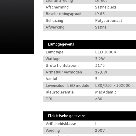
Lichtuittreding
Direct
Afscherming
Satiné plexi
Beschermingsgraad
IP 65
Behuizing
Polycarbonaat
Afwerking
Satiné
Lampgegevens
Lamptype
LED 3000K
Wattage
3,2W
Bruto lichtstroom
3175
Armatuur vermogen
17,6W
Aantal
5
Levensduur LED module
L80/B10 > 102000h
Kleurtolerantie
MacAdam 3
CRI
>80
Elektrische gegevens
Veiligheidsklasse
I
Voeding
230V