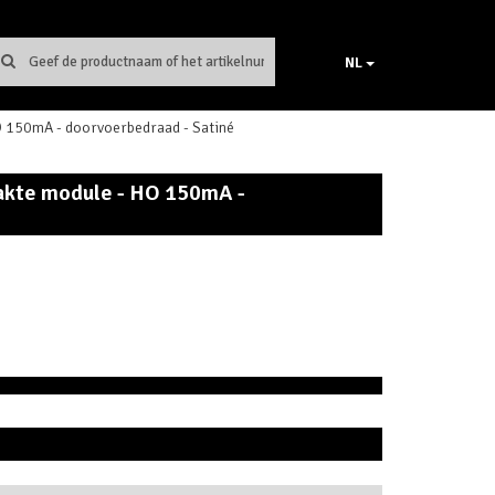
NL
 150mA - doorvoerbedraad - Satiné
akte module - HO 150mA -