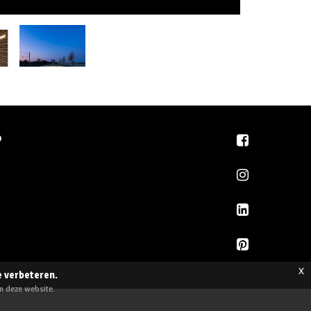
D
x
e verbeteren.
an deze website.