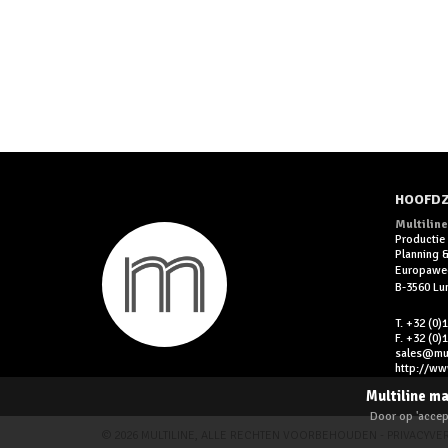
HOOFDZ
Multiline
Productie
Planning
Europawe
B-3560 L
T. +32 (0)
F. +32 (0)
sales@mult
http://www
Multiline ma
Door op 'accept
© 2026 MULTILINE, ALLE RECHTEN VOORBEHOUDEN -
PRIVACYVE