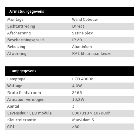
Armatuurgegevens
Montage
Wand Opbouw
Lichtuittreding
Direct
Afscherming
Satiné plexi
Beschermingsgraad
IP 20
Behuizing
Aluminium
Afwerking
RAL kleur naar keuze
Lampgegevens
Lamptype
LED 4000K
Wattage
4,0W
Bruto lichtstroom
2265
Armatuur vermogen
13,2W
Aantal
3
Levensduur LED module
L80/B10 > 107000h
Kleurtolerantie
MacAdam 3
CRI
>80