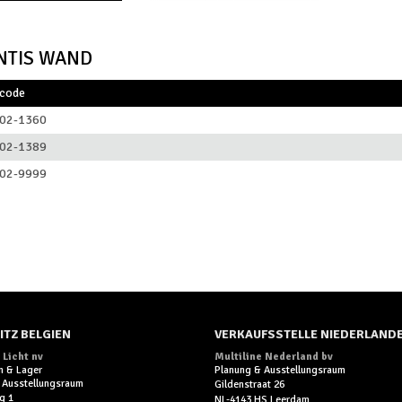
NTIS WAND
lcode
02-1360
02-1389
02-9999
ITZ BELGIEN
VERKAUFSSTELLE NIEDERLAND
 Licht nv
Multiline Nederland bv
n & Lager
Planung & Ausstellungsraum
 Ausstellungsraum
Gildenstraat 26
g 1
NL-4143 HS Leerdam