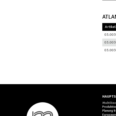
ATLA
Artike
03.003
03.003
03.003
HAUPTS
Multiline
Produktio
Planung &
Europawe