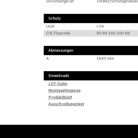
Vorschaltgerät
Treiber/Stromgesteue
Schutz
UGR
<19
CIE Fluxcode
90 99 100 100 68
Abmessungen
A
1695 mm
Downloads
LDT-Datei
Montagehinweise
Produktblatt
Ausschreibungstext