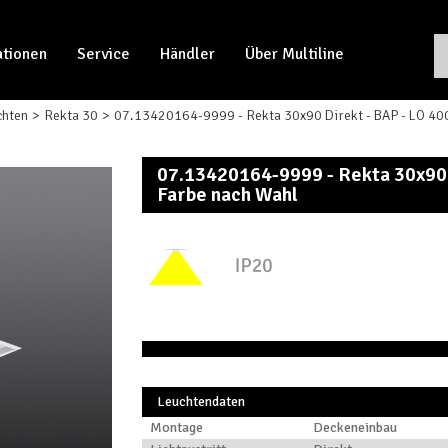
ationen
Service
Händler
Über Multiline
chten
Rekta 30
07.13420164-9999 - Rekta 30x90 Direkt - BAP - LO 400
07.13420164-9999 - Rekta 30x90 
Farbe nach Wahl
Leuchtendaten
Montage
Deckeneinbau