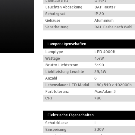
Lichtaustritt
Direkt
Leuchten Abdeckung
BAP Raster
Schutzgrad
IP 20
Gehäuse
Aluminium
Verarbeitung
RAL Farbe nach Wahl
Lampeneigenschaften
Lamptype
LED 4000K
Wattage
4,4W
Brutto Lichtstrom
5190
Lichtleistung Leuchte
29,4W
Anzahl
6
Lebensdauer LED Modul
L80/B10 > 102000h
Farbtoleranz
MacAdam 3
CRI
>80
Elektrische Eigenschaften
Schutzklasse
I
Einspeisung
230V