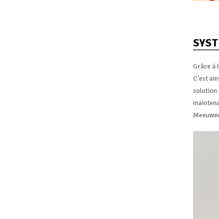
SYST
Grâce à l
C’est ain
solution 
maintenan
Meeuwen