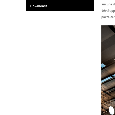
aucune d
Downloads
développ
parfaite