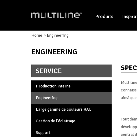
Produits
Inspira
Home
Engineering
ENGINEERING
SPEC
SERVICE
Multiline
Production interne
connaiss
Engineering
ainsi que
Large gamme de couleurs RAL
Tout dém
Gestion de l'éclairage
développ
Support
central 