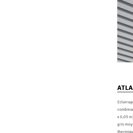
ATLA
Eclairage
combinan
x 0,05 m)
gris moye
thermique