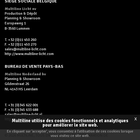
SIÈGE SOCIALE BELGIQUE
Multiline Licht nv
Production & Dépôt
Planning & Showroom
Europaweg 1
B-3560 Lummen
T. +32 (0)11 450 260
F. +32 (0)11 450 270
sales@multiline-licht.com
http://www.multiline-licht.com
BUREAU DE VENTE PAYS-BAS
Multiline Nederland bv
Planning & Showroom
Gildenstraat 26
NL-4143 HS Leerdam
T. +31 (0)345 622 001
F. +31 (0)345 633 688
sales@multiline-licht.nl
x
http://www.multiline-licht.nl
Multiline utilise des cookies fonctionnels et analytiques
pour améliorer le site web.
En cliquant sur 'accepter', vous consentez à l'utilisation de ces cookies lorsque
© 2026 MULTILINE, TOUS DROITS RÉSERVÉS -
DÉCLARATION DE
vous visitez ce site web.